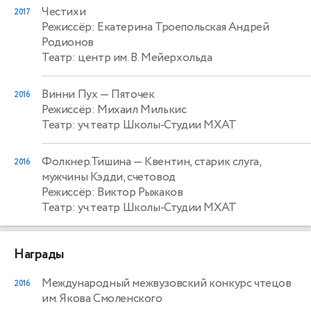
Честихи
2017
Режиссёр: Екатерина Троепольская Андрей
Родионов
Театр: центр им. В. Мейерхольда
Винни Пух
— Пяточек
2016
Режиссёр: Михаил Милькис
Театр: уч.театр Школы-Студии МХАТ
Фолкнер.Тишина
— Квентин, старик слуга,
2016
мужчины Кэдди, счетовод
Режиссёр: Виктор Рыжаков
Театр: уч.театр Школы-Студии МХАТ
Награды
Международный межвузовский конкурс чтецов
2016
им. Якова Смоленского