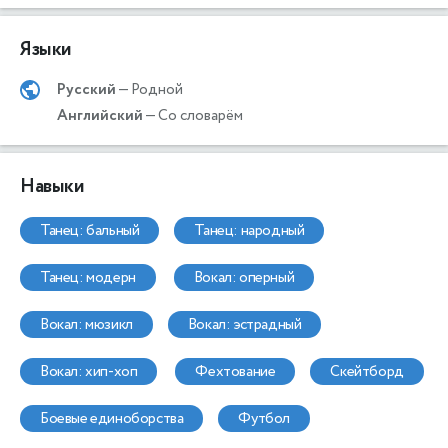
Языки
Русский
— Родной
Английский
— Со словарём
Навыки
танец: бальный
танец: народный
танец: модерн
вокал: оперный
вокал: мюзикл
вокал: эстрадный
вокал: хип-хоп
фехтование
скейтборд
боевые единоборства
футбол