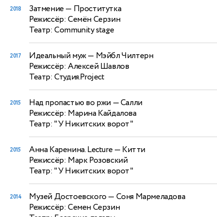
Затмение
— Проститутка
2018
Режиссёр: Семён Серзин
Театр: Community stage
Идеальный муж
— Мэйбл Чилтерн
2017
Режиссёр: Алексей Шавлов
Театр: Студия.Project
Над пропастью во ржи
— Салли
2015
Режиссёр: Марина Кайдалова
Театр: "У Никитских ворот"
Анна Каренина. Lecture
— Китти
2015
Режиссёр: Марк Розовский
Театр: "У Никитских ворот"
Музей Достоевского
— Соня Мармеладова
2014
Режиссёр: Семен Серзин