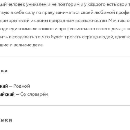
ый человек уникален и не повторим и у каждого есть свои т
твую в себе силу по праву заниматься своей любимой профес
вам зрителей и своим природным возможностям. Мечтаю ок
нде единомышленников и профессионалов своего дела, с 
ить и создавать то, что будет трогать сердца людей, вдохно
шие и великие дела.
ыки
кий
— Родной
ийский
— Со словарём
выки