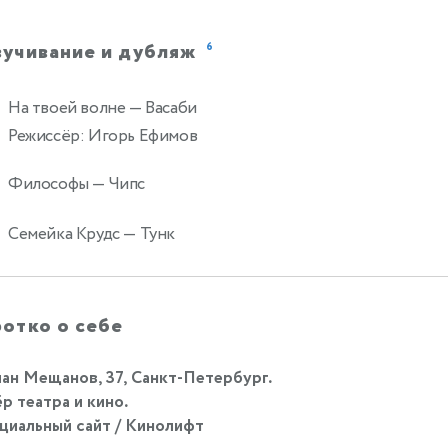
вучивание и дубляж
6
На твоей волне
— Васаби
0
Режиссёр: Игорь Ефимов
Философы
— Чипс
Семейка Крудс
— Тунк
отко о себе
ан Мещанов, 37, Санкт-Петербург.
р театра и кино.
иальный сайт / Кинолифт