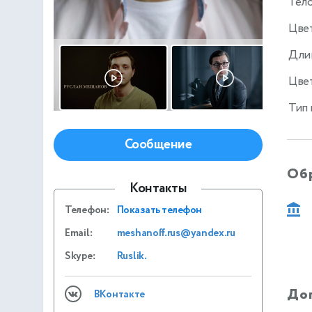
Тел
Цве
Дли
Цвет
Тип
Сообщение
Об
Контакты
Телефон:
Показать телефон
Email:
meshanoff.rus@yandex.ru
Skype:
Ruslik.
До
ВКонтакте