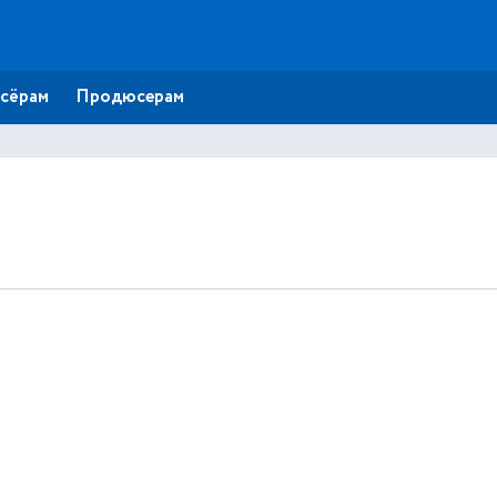
сёрам
Продюсерам