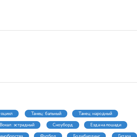
тоцикл
танец: бальный
танец: народный
вокал: эстрадный
сноуборд
езда на лошади
диноборства
футбол
бодибилдинг
гитара