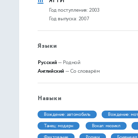
ЯГТИ
Год поступления: 2003
Год выпуска: 2007
Языки
Русский
— Родной
Английский
— Со словарём
Навыки
вождение: автомобиль
вождение: мо
танец: модерн
вокал: мюзикл
фехтование
ролики
боевые е