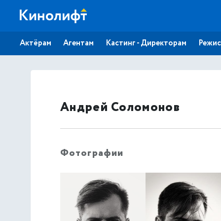
Актёрам
Агентам
Кастинг - Директорам
Режис
Андрей Соломонов
Фотографии