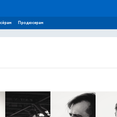
сёрам
Продюсерам