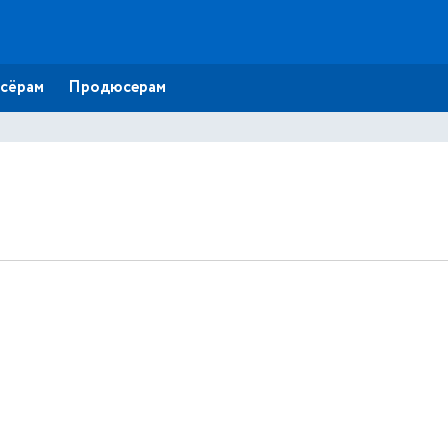
сёрам
Продюсерам