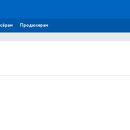
сёрам
Продюсерам