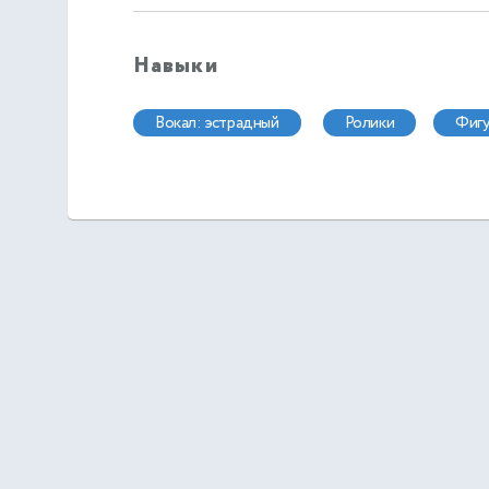
Навыки
вокал: эстрадный
ролики
фи