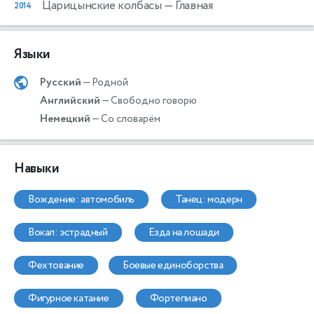
Царицынские колбасы
— Главная
2014
Языки
Русский
— Родной
Английский
— Свободно говорю
Немецкий
— Со словарём
Навыки
вождение: автомобиль
танец: модерн
вокал: эстрадный
езда на лошади
фехтование
боевые единоборства
фигурное катание
фортепиано