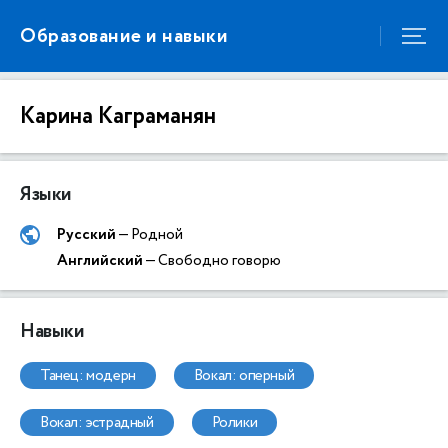
Образование и навыки
Карина Каграманян
Языки
Русский
— Родной
Английский
— Свободно говорю
Навыки
танец: модерн
вокал: оперный
вокал: эстрадный
ролики