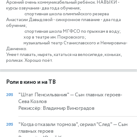
Арсений очень коммуникабельный ребёнок. НАВЫКИ - 
курсы озвучания- два года обучения;

                    спортивная школа олимпийского резерва 
Анастасии Давыдовой - синхронное плавание - два года 
обучения;

                    спортивная школа МГФСО по прыжкам в воду;

                   хор в театре им. Покровского;

                   музыкальный театр Станиславского и Немировича-
Данченко.

Умеет плавать, нырять, кататься на велосипеде, коньках, 
роликах. Хорошо поёт.
Роли в кино и на ТВ
"Штат Пенсильвания"
— Сын главных героев-
2015
Сева Козлов
Режиссёр: Владимир Виноградов
"Когда отказали тормоза", сериал "След"
— Сын
2015
главных героев