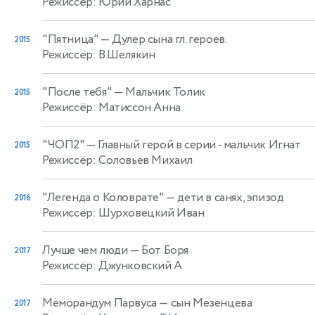
Режиссёр: Юрий Харнас
"Пятница"
— Дулер сына гл. героев.
2015
Режиссёр: В.Шелякин
"После тебя"
— Мальчик Толик
2015
Режиссёр: Матиссон Анна
"ЧОП2"
— Главный герой в серии - мальчик Игнат
2015
Режиссёр: Соловьев Михаил
"Легенда о Коловрате"
— дети в санях, эпизод
2016
Режиссёр: Шурховецкий Иван
Лучше чем люди
— Бот Боря
2017
Режиссёр: Джунковский А.
Меморандум Парвуса
— сын Мезенцева
2017