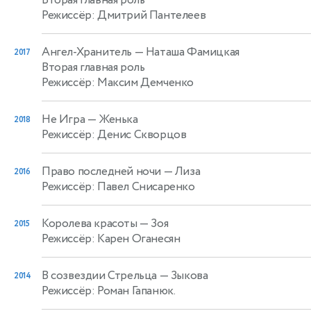
Вторая главная роль
Режиссёр: Дмитрий Пантелеев
Ангел-Хранитель
— Наташа Фамицкая
2017
Вторая главная роль
Режиссёр: Максим Демченко
Не Игра
— Женька
2018
Режиссёр: Денис Скворцов
Право последней ночи
— Лиза
2016
Режиссёр: Павел Снисаренко
Королева красоты
— Зоя
2015
Режиссёр: Карен Оганесян
В созвездии Стрельца
— Зыкова
2014
Режиссёр: Роман Гапанюк.