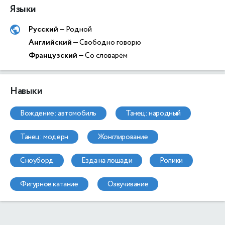
Языки
Русский
— Родной
Английский
— Свободно говорю
Французский
— Со словарём
Навыки
вождение: автомобиль
танец: народный
танец: модерн
жонглирование
сноуборд
езда на лошади
ролики
фигурное катание
озвучивание