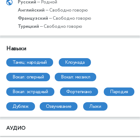
Русский
— Родной
Английский
— Свободно говорю
Французский
— Свободно говорю
Турецкий
— Свободно говорю
Навыки
танец: народный
клоунада
вокал: оперный
вокал: мюзикл
вокал: эстрадный
фортепиано
пародия
дубляж
озвучивание
лыжи
АУДИО