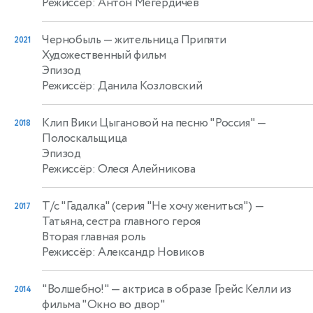
Режиссёр: Антон Мегердичев
Чернобыль
— жительница Припяти
2021
Художественный фильм
Эпизод
Режиссёр: Данила Козловский
Клип Вики Цыгановой на песню "Россия"
—
2018
Полоскальщица
Эпизод
Режиссёр: Олеся Алейникова
Т/с "Гадалка" (серия "Не хочу жениться")
—
2017
Татьяна, сестра главного героя
Вторая главная роль
Режиссёр: Александр Новиков
"Волшебно!"
— актриса в образе Грейс Келли из
2014
фильма "Окно во двор"