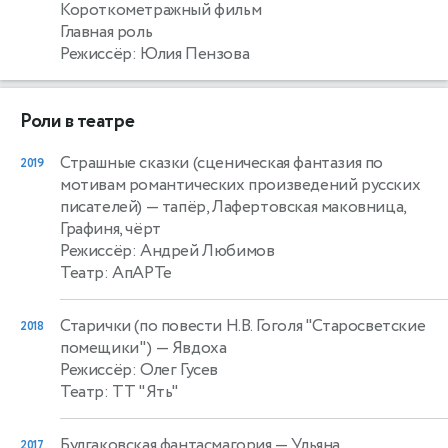
Короткометражный фильм
Главная роль
Режиссёр: Юлия Пензова
Роли в театре
Страшные сказки (сценическая фантазия по
2019
мотивам романтических произведений русских
писателей)
— тапёр, Лафертовская маковница,
Графиня, чёрт
Режиссёр: Андрей Любимов
Театр: АпАРТе
Старички (по повести Н.В. Гоголя "Старосветские
2018
помещики")
— Явдоха
Режиссёр: Олег Гусев
Театр: ТТ "Ять"
Булгаковская фантасмагория
— Ульяна
2017