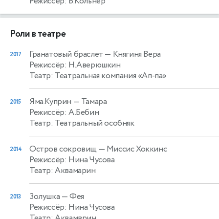
Режиссёр: Б.Кольнер
Роли в театре
Гранатовый браслет
— Княгиня Вера
2017
Режиссёр: Н.Аверюшкин
Театр: Театральная компания «Ап-па»
Яма.Куприн
— Тамара
2015
Режиссёр: А.Бебин
Театр: Театральный особняк
Остров сокровищ
— Миссис Хоккинс
2014
Режиссёр: Нина Чусова
Театр: Аквамарин
Золушка
— Фея
2013
Режиссёр: Нина Чусова
Театр: Аквамврин