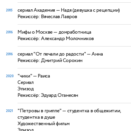
сериал Академия
— Надя (девушка с рецепции)
2015
Режиссёр: Вячеслав Лавров
Мифы о Москве
— домработница
2016
Режиссёр: Александр Молочников
сериал "От печали до радости"
— Анна
2016
Режиссёр: Дмитрий Сорокин
"чики"
— Раиса
2020
Сериал
Эпизод
Режиссёр: Эдуард Оганесян
"Петровы в гриппе"
— студентка в общежитии,
2021
студентка в душе
Художественный фильм
Эпизод