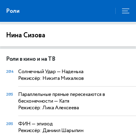
Роли
Нина Сизова
Роли в кино и на ТВ
Солнечный Удар
— Наденька
2014
Режиссёр: Никита Михалков
Параллельные прямые пересекаются в
2015
бесконечности
— Катя
Режиссёр: Лика Алексеева
ФИН
— эпизод
2015
Режиссёр: Даниил Шарыпин