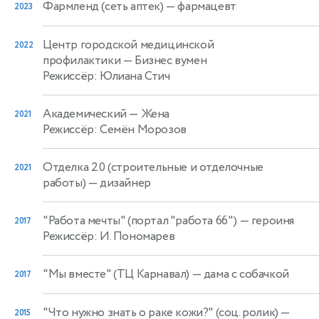
Фармленд (сеть аптек)
— фармацевт
2023
Центр городской медицинской
2022
профилактики
— Бизнес вумен
Режиссёр: Юлиана Стич
Академический
— Жена
2021
Режиссёр: Семён Морозов
Отделка 2.0 (строительные и отделочные
2021
работы)
— дизайнер
"Работа мечты" (портал "работа 66")
— героиня
2017
Режиссёр: И. Пономарев
"Мы вместе" (ТЦ Карнавал)
— дама с собачкой
2017
"Что нужно знать о раке кожи?" (соц. ролик)
—
2015