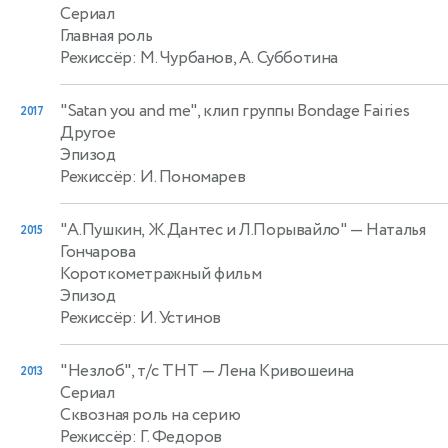
Сериал
Главная роль
Режиссёр: М. Чурбанов, А. Субботина
"Satan you and me", клип группы Bondage Fairies
2017
Другое
Эпизод
Режиссёр: И. Пономарев
"А.Пушкин, Ж.Дантес и Л.Порывайло"
— Наталья
2015
Гончарова
Короткометражный фильм
Эпизод
Режиссёр: И. Устинов
"Незлоб", т/с ТНТ
— Лена Кривошеина
2013
Сериал
Сквозная роль на серию
Режиссёр: Г. Федоров