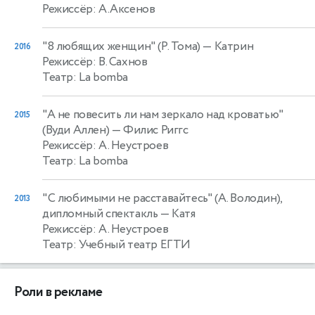
Режиссёр: А.Аксенов
"8 любящих женщин" (Р. Тома)
— Катрин
2016
Режиссёр: В. Сахнов
Театр: La bomba
"А не повесить ли нам зеркало над кроватью"
2015
(Вуди Аллен)
— Филис Риггс
Режиссёр: А. Неустроев
Театр: La bomba
"С любимыми не расставайтесь" (А. Володин),
2013
дипломный спектакль
— Катя
Режиссёр: А. Неустроев
Театр: Учебный театр ЕГТИ
Роли в рекламе