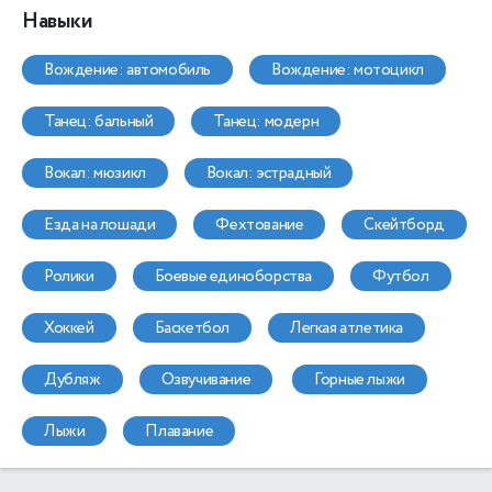
Навыки
вождение: автомобиль
вождение: мотоцикл
танец: бальный
танец: модерн
вокал: мюзикл
вокал: эстрадный
езда на лошади
фехтование
скейтборд
ролики
боевые единоборства
футбол
хоккей
баскетбол
легкая атлетика
дубляж
озвучивание
горные лыжи
лыжи
плавание