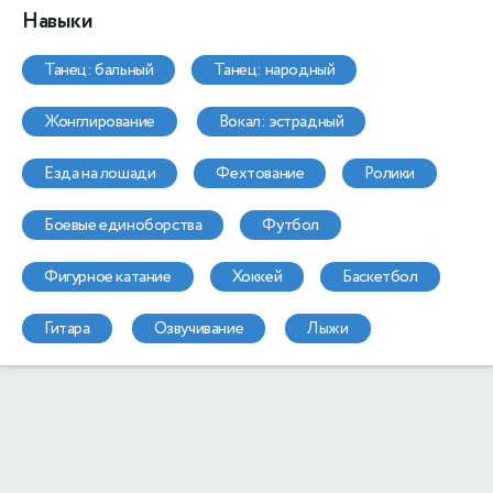
Навыки
танец: бальный
танец: народный
жонглирование
вокал: эстрадный
езда на лошади
фехтование
ролики
боевые единоборства
футбол
фигурное катание
хоккей
баскетбол
гитара
озвучивание
лыжи