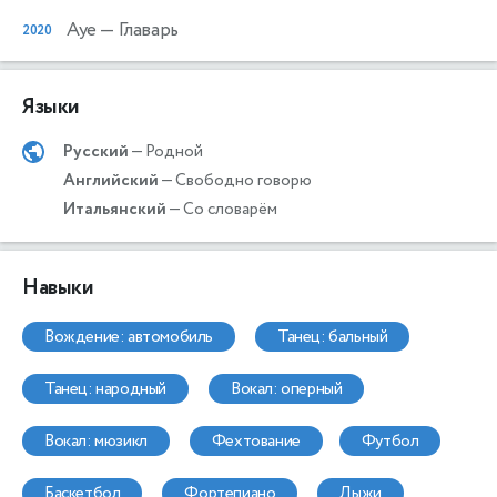
Ауе
— Главарь
2020
Языки
Русский
— Родной
Английский
— Свободно говорю
Итальянский
— Со словарём
Навыки
вождение: автомобиль
танец: бальный
танец: народный
вокал: оперный
вокал: мюзикл
фехтование
футбол
баскетбол
фортепиано
лыжи