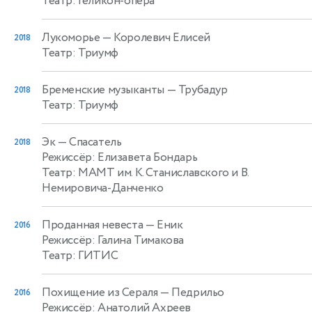
Театр: Геликон-опера
Лукоморье
— Королевич Елисей
2018
Театр: Триумф
Бременские музыканты
— Трубадур
2018
Театр: Триумф
Эк
— Спасатель
2018
Режиссёр: Елизавета Бондарь
Театр: МАМТ им. К. Станиславского и В.
Немировича-Данченко
Проданная невеста
— Еник
2016
Режиссёр: Галина Тимакова
Театр: ГИТИС
Похищение из Сераля
— Педрильо
2016
Режиссёр: Анатолий Ахреев