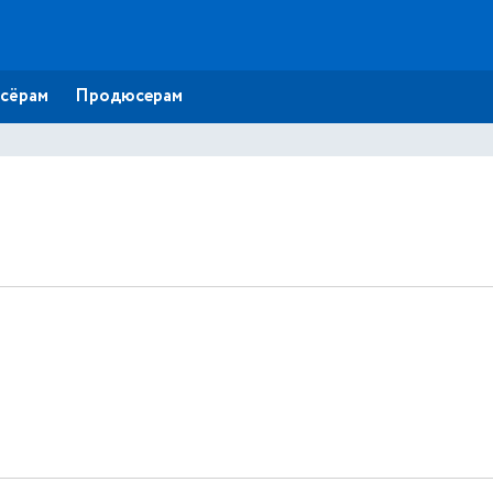
сёрам
Продюсерам