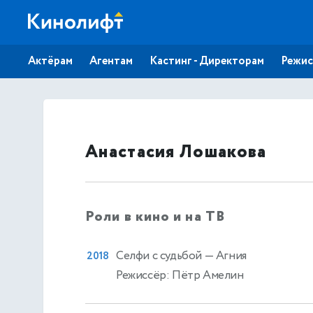
Актёрам
Агентам
Кастинг - Директорам
Режис
Анастасия Лошакова
Роли в кино и на ТВ
Селфи с судьбой
— Агния
2018
Режиссёр: Пётр Амелин