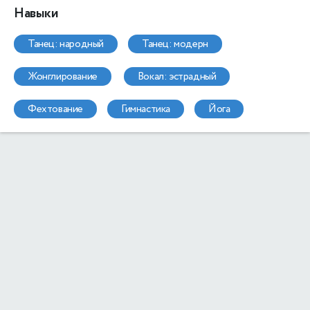
Навыки
танец: народный
танец: модерн
жонглирование
вокал: эстрадный
фехтование
гимнастика
йога