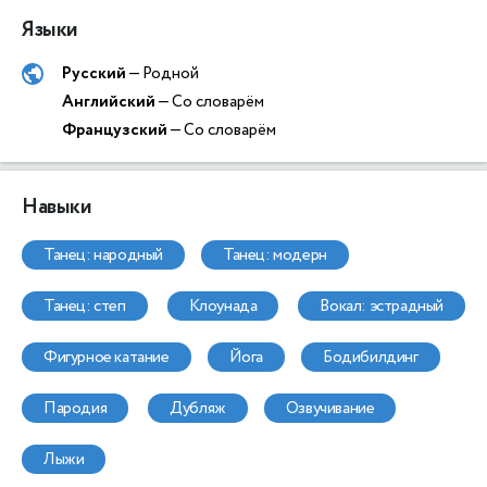
Языки
Русский
— Родной
Английский
— Со словарём
Французский
— Со словарём
Навыки
танец: народный
танец: модерн
танец: степ
клоунада
вокал: эстрадный
фигурное катание
йога
бодибилдинг
пародия
дубляж
озвучивание
лыжи