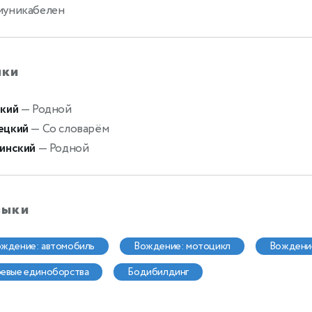
муникабелен
ыки
кий
— Родной
ецкий
— Со словарём
инский
— Родной
выки
ождение: автомобиль
вождение: мотоцикл
вождени
оевые единоборства
бодибилдинг