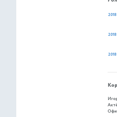
Рол
2018
2018
2018
Кор
Игор
Актё
Офиц