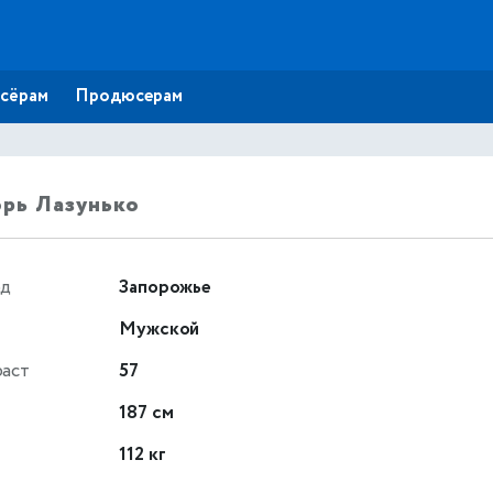
сёрам
Продюсерам
рь Лазунько
од
Запорожье
Мужской
раст
57
т
187 см
112 кг