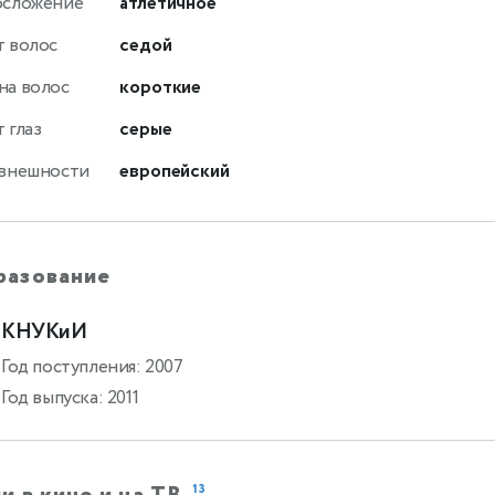
осложение
атлетичное
т волос
седой
на волос
короткие
 глаз
серые
 внешности
европейский
разование
КНУКиИ
Год поступления: 2007
Год выпуска: 2011
13