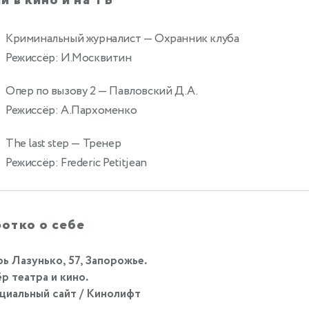
и в кино и на ТВ
Криминальный журналист
— Охранник клуба
Режиссёр: И.Москвитин
Опер по вызову 2
— Павловский Д.А.
Режиссёр: А.Пархоменко
The last step
— Тренер
Режиссёр: Frederic Petitjean
отко о себе
ь Лазунько, 57, Запорожье.
р театра и кино.
иальный сайт / Кинолифт