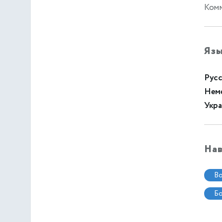
Ком
Яз
Русс
Нем
Укра
На
в
б