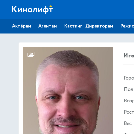
Актёрам
Агентам
Кастинг - Директорам
Режис
Иго
Гор
Пол
Воз
Рос
Вес