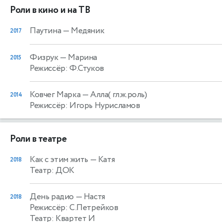
Роли в кино и на ТВ
Паутина
— Медяник
2017
Физрук
— Марина
2015
Режиссёр: Ф.Стуков
Ковчег Марка
— Алла( гл.ж.роль)
2014
Режиссёр: Игорь Нурисламов
Роли в театре
Как с этим жить
— Катя
2018
Театр: ДОК
День радио
— Настя
2018
Режиссёр: С.Петрейков
Театр: Квартет И