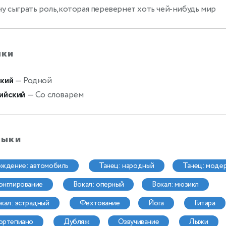
чу сыграть роль,которая перевернет хоть чей-нибудь мир
ыки
кий
— Родной
ийский
— Со словарём
выки
ождение: автомобиль
танец: народный
танец: моде
жонглирование
вокал: оперный
вокал: мюзикл
окал: эстрадный
фехтование
йога
гитара
фортепиано
дубляж
озвучивание
лыжи