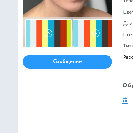
Тел
Цве
Дли
Цвет
Тип
Рас
Сообщение
Об