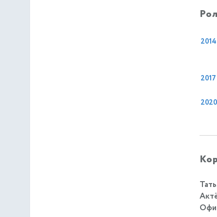
Рол
2014
2017
202
Кор
Тать
Актё
Офиц