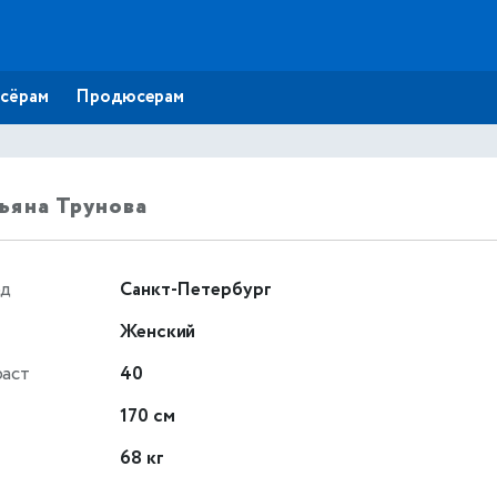
сёрам
Продюсерам
ьяна Трунова
од
Санкт-Петербург
Женский
раст
40
т
170 см
68 кг