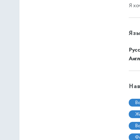
Я хо
Яз
Русс
Англ
На
в
в