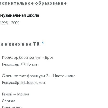
полнительное образование
музыкальная школа
1993—2000
и в кино и на ТВ
4
Коридор бессмертия
— Врач
Режиссёр: Ф.Попов
О чем молчат французы-2
— Цветочница
Режиссёр: В.Шевельков
Гений
— Ирина
Сериал
Главная роль