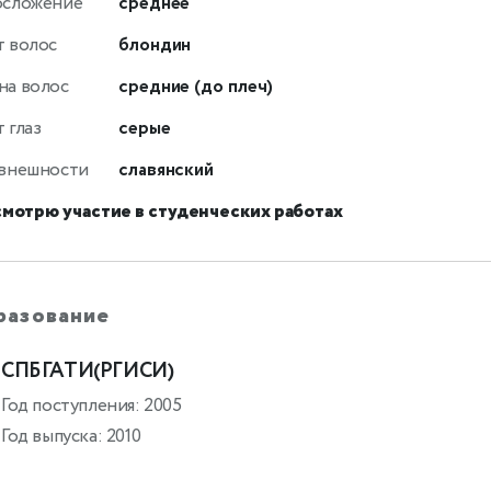
осложение
среднее
т волос
блондин
на волос
средние (до плеч)
 глаз
серые
 внешности
славянский
смотрю участие в студенческих работах
разование
СПБГАТИ(РГИСИ)
Год поступления: 2005
Год выпуска: 2010