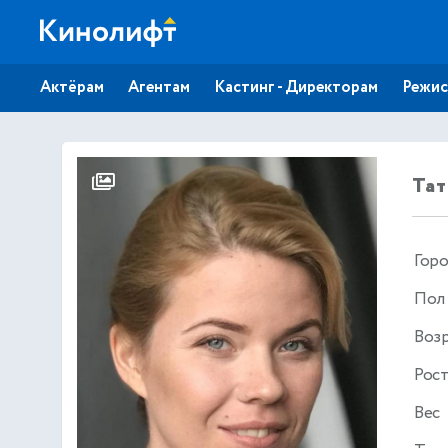
Актёрам
Агентам
Кастинг - Директорам
Режис
Тат
Гор
Пол
Воз
Рос
Вес