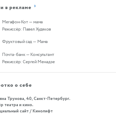
и в рекламе
3
Мегафон-Кот
— мама
Режиссёр: Павел Худяков
Фруктовый сад
— Мама
Почта- банк
— Консультант
0
Режиссёр: Сергей Менадзе
отко о себе
яна Трунова, 40, Санкт-Петербург.
р театра и кино.
иальный сайт / Кинолифт