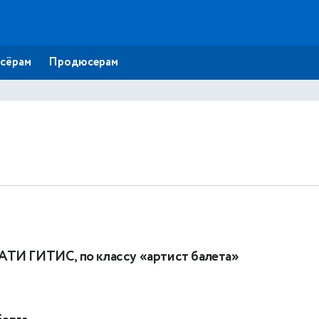
сёрам
Продюсерам
АТИ ГИТИС, по классу «артист балета»