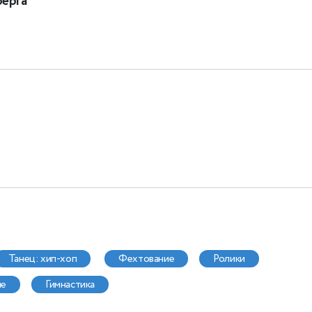
берга
танец: хип-хоп
фехтование
ролики
ие
гимнастика