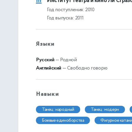
Институт театра и кино Ли Страз
Год поступления: 2010
Год выпуска: 2011
Языки
Русский
— Родной
Английский
— Свободно говорю
Навыки
танец: народный
танец: модерн
боевые единоборства
фигурное катан