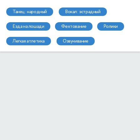
танец: народный
вокал: эстрадный
езда на лошади
фехтование
ролики
легкая атлетика
озвучивание