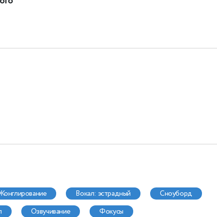
ого
жонглирование
вокал: эстрадный
сноуборд
п
озвучивание
фокусы