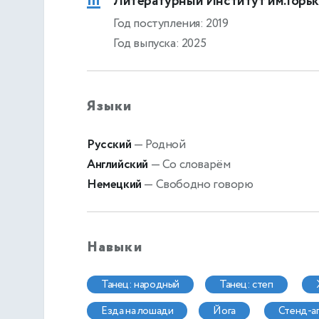
Литературный Институт им.Горьк
Год поступления: 2019
Год выпуска: 2025
Языки
Русский
— Родной
Английский
— Со словарём
Немецкий
— Свободно говорю
Навыки
танец: народный
танец: степ
езда на лошади
йога
стенд-а