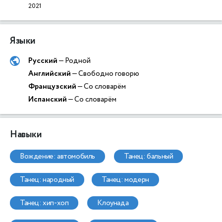
2021
Языки
Русский
— Родной
Английский
— Свободно говорю
Французский
— Со словарём
Испанский
— Со словарём
Навыки
вождение: автомобиль
танец: бальный
танец: народный
танец: модерн
танец: хип-хоп
клоунада