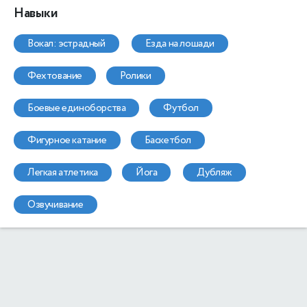
Навыки
вокал: эстрадный
езда на лошади
фехтование
ролики
боевые единоборства
футбол
фигурное катание
баскетбол
легкая атлетика
йога
дубляж
озвучивание