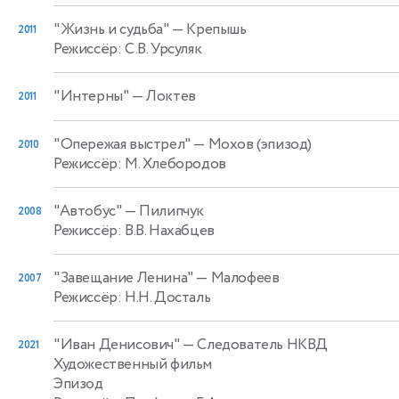
"Жизнь и судьба"
— Крепышь
2011
Режиссёр: С.В. Урсуляк
"Интерны"
— Локтев
2011
"Опережая выстрел"
— Мохов (эпизод)
2010
Режиссёр: М. Хлебородов
"Автобус"
— Пилипчук
2008
Режиссёр: В.В. Нахабцев
"Завещание Ленина"
— Малофеев
2007
Режиссёр: Н.Н. Досталь
"Иван Денисович"
— Следователь НКВД
2021
Художественный фильм
Эпизод