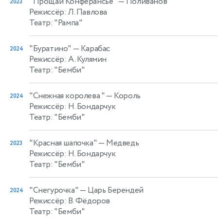
"Прощай Конферансье"
— Поливанов
2023
Режиссёр: Л. Павлова
Театр: "Рампа"
"Буратино"
— Карабас
2024
Режиссёр: А. Кулямин
Театр: "Бемби"
"Снежная королева "
— Король
2024
Режиссёр: Н. Бондарчук
Театр: "Бемби"
"Красная шапочка"
— Медведь
2023
Режиссёр: Н. Бондарчук
Театр: "Бемби"
"Снегурочка"
— Царь Берендей
2024
Режиссёр: В. Фёдоров
Театр: "Бемби"