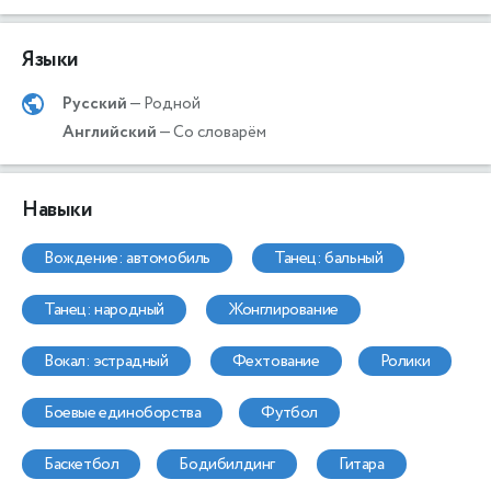
Языки
Русский
— Родной
Английский
— Со словарём
Навыки
вождение: автомобиль
танец: бальный
танец: народный
жонглирование
вокал: эстрадный
фехтование
ролики
боевые единоборства
футбол
баскетбол
бодибилдинг
гитара