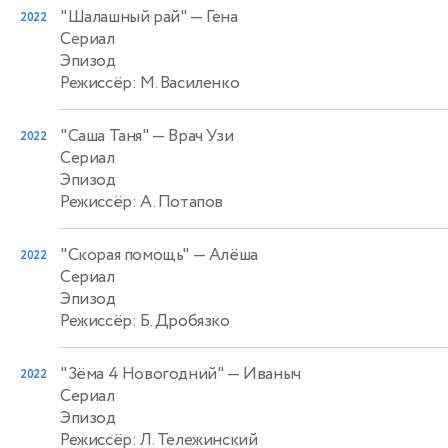
"Шалашный рай"
— Гена
2022
Сериал
Эпизод
Режиссёр: М. Василенко
"Саша Таня"
— Врач Узи
2022
Сериал
Эпизод
Режиссёр: А. Потапов
"Скорая помощь"
— Алёша
2022
Сериал
Эпизод
Режиссёр: Б. Дробязко
"Зёма 4 Новогодний"
— Иваныч
2022
Сериал
Эпизод
Режиссёр: Л. Тележинский