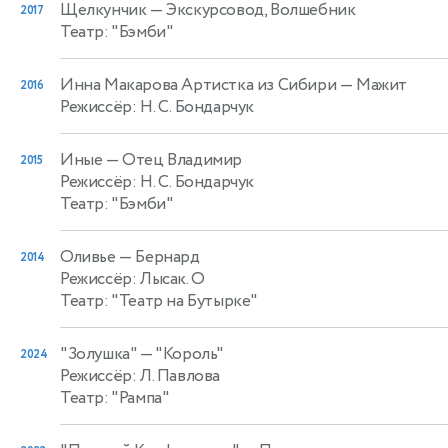
Щелкунчик
— Экскурсовод, Волшебник
2017
Театр: "Бэмби"
Инна Макарова Артистка из Сибири
— Мажит
2016
Режиссёр: Н. С. Бондарчук
Иные
— Отец Владимир
2015
Режиссёр: Н. С. Бондарчук
Театр: "Бэмби"
Оливье
— Бернард
2014
Режиссёр: Лысак. О
Театр: "Театр на Бутырке"
"Золушка"
— "Король"
2024
Режиссёр: Л. Павлова
Театр: "Рампа"