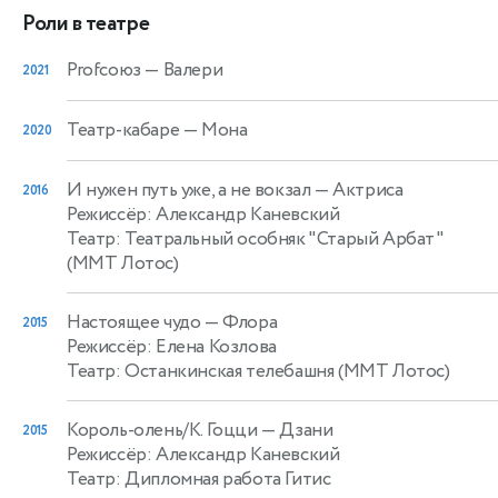
Роли в театре
Profсоюз
— Валери
2021
Театр-кабаре
— Мона
2020
И нужен путь уже, а не вокзал
— Актриса
2016
Режиссёр: Александр Каневский
Театр: Театральный особняк "Старый Арбат"
(ММТ Лотос)
Настоящее чудо
— Флора
2015
Режиссёр: Елена Козлова
Театр: Останкинская телебашня (ММТ Лотос)
Король-олень/К. Гоцци
— Дзани
2015
Режиссёр: Александр Каневский
Театр: Дипломная работа Гитис