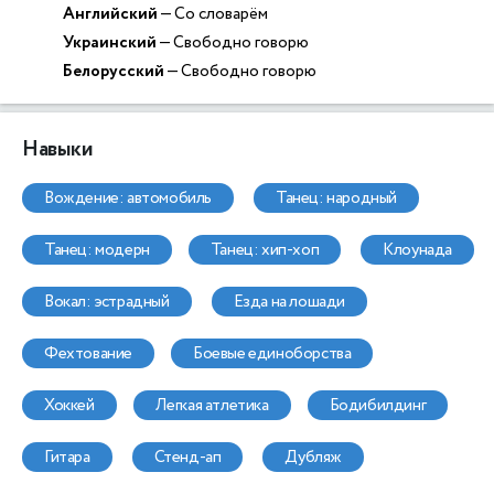
Английский
— Со словарём
Украинский
— Свободно говорю
Белорусский
— Свободно говорю
Навыки
вождение: автомобиль
танец: народный
танец: модерн
танец: хип-хоп
клоунада
вокал: эстрадный
езда на лошади
фехтование
боевые единоборства
хоккей
легкая атлетика
бодибилдинг
гитара
стенд-ап
дубляж