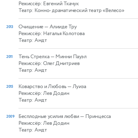
Режиссёр: Евгений Ткачук
Театр: Конно- драматический театр «Велесо»
Очищение
— Алииде Тру
2013
Режиссёр: Наталья Колотова
Театр: Амдт
Тень Стрелка
— Минни Пауэл
2011
Режиссёр: Олег Дмитриев
Театр: Амдт
Коварство и Любовь
— Луиза
2015
Режиссёр: Лев Додин
Театр: Амдт
Бесплодные усилия любви
— Принцесса
2009
Режиссёр: Лев Додин
Театр: Амдт