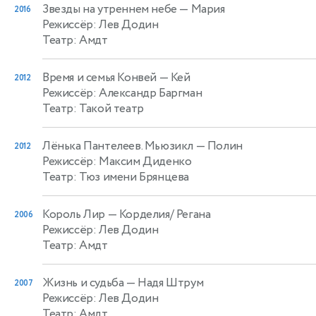
Звезды на утреннем небе
— Мария
2016
Режиссёр: Лев Додин
Театр: Амдт
Время и семья Конвей
— Кей
2012
Режиссёр: Александр Баргман
Театр: Такой театр
Лёнька Пантелеев. Мьюзикл
— Полин
2012
Режиссёр: Максим Диденко
Театр: Тюз имени Брянцева
Король Лир
— Корделия/ Регана
2006
Режиссёр: Лев Додин
Театр: Амдт
Жизнь и судьба
— Надя Штрум
2007
Режиссёр: Лев Додин
Театр: Амдт