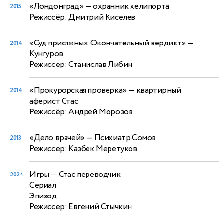
«Лондонград»
— охранник хелипорта
2015
Режиссёр: Дмитрий Киселев
«Суд присяжных. Окончательный вердикт»
—
2014
Кунгуров
Режиссёр: Станислав Либин
«Прокурорская проверка»
— квартирный
2014
аферист Стас
Режиссёр: Андрей Морозов
«Дело врачей»
— Психиатр Сомов
2013
Режиссёр: Казбек Меретуков
Игры
— Стас переводчик
2024
Сериал
Эпизод
Режиссёр: Евгений Стычкин