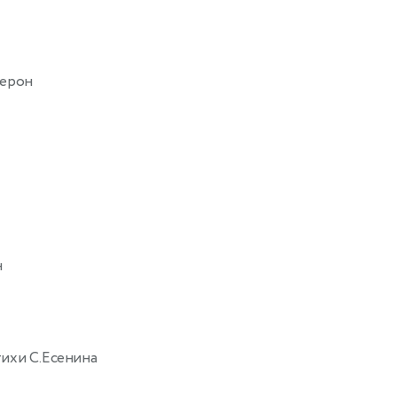
ерон
н
ихи С.Есенина