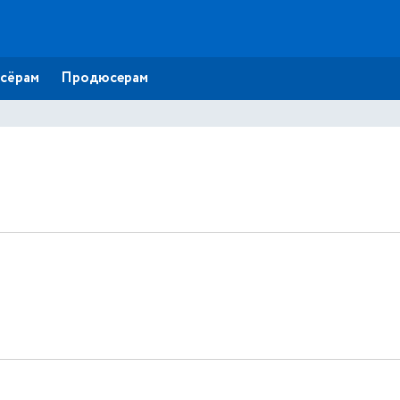
сёрам
Продюсерам