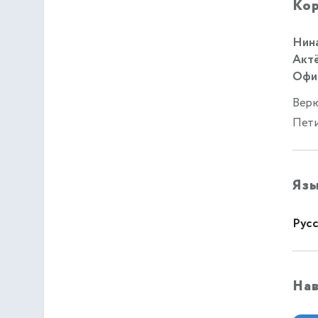
Кор
Нина
Актё
Офиц
Верю
Пет
Яз
Русс
На