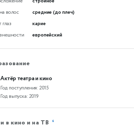
осложение
стройное
на волос
средние (до плеч)
 глаз
карие
 внешности
европейский
разование
Актёр театра и кино
Год поступления: 2015
Год выпуска: 2019
и в кино и на ТВ
6