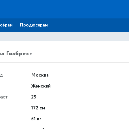
сёрам
Продюсерам
а Гизбрехт
од
Москва
Женский
раст
29
т
172 см
51 кг