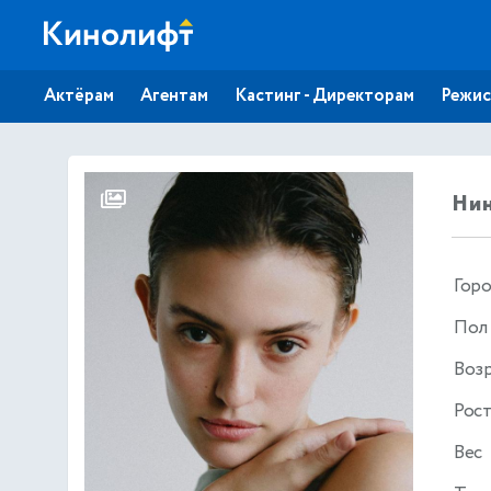
Актёрам
Агентам
Кастинг - Директорам
Режис
Нин
Гор
Пол
Воз
Рос
Вес