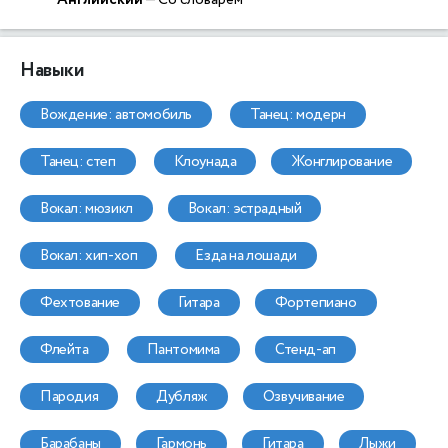
Навыки
вождение: автомобиль
танец: модерн
танец: степ
клоунада
жонглирование
вокал: мюзикл
вокал: эстрадный
вокал: хип-хоп
езда на лошади
фехтование
гитара
фортепиано
флейта
пантомима
стенд-ап
пародия
дубляж
озвучивание
барабаны
гармонь
гитара
лыжи