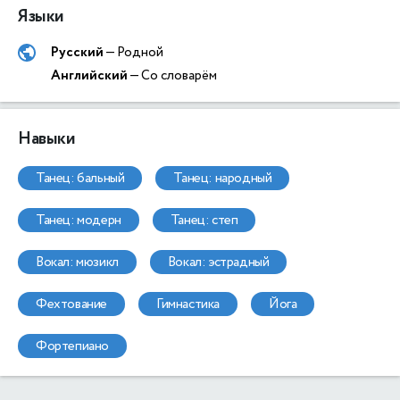
Языки
Русский
— Родной
Английский
— Со словарём
Навыки
танец: бальный
танец: народный
танец: модерн
танец: степ
вокал: мюзикл
вокал: эстрадный
фехтование
гимнастика
йога
фортепиано