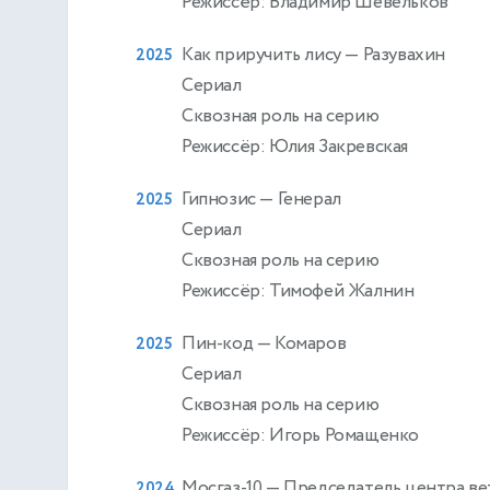
Режиссёр: Владимир Шевельков
Как приручить лису
— Разувахин
2025
Сериал
Сквозная роль на серию
Режиссёр: Юлия Закревская
Гипнозис
— Генерал
2025
Сериал
Сквозная роль на серию
Режиссёр: Тимофей Жалнин
Пин-код
— Комаров
2025
Сериал
Сквозная роль на серию
Режиссёр: Игорь Ромащенко
Мосгаз-10
— Председатель центра ве
2024