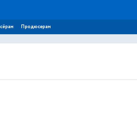
сёрам
Продюсерам