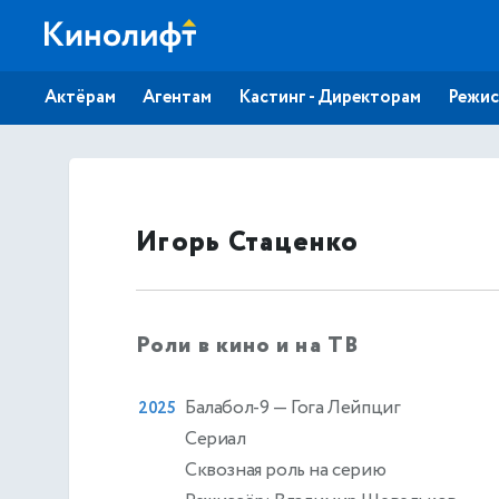
Актёрам
Агентам
Кастинг - Директорам
Режис
Игорь Стаценко
Роли в кино и на ТВ
Балабол-9
— Гога Лейпциг
2025
Сериал
Сквозная роль на серию