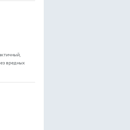
актичный,
без вредных