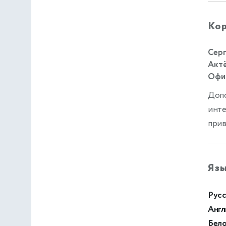
Кор
Серг
Актё
Офиц
Допо
инте
прив
Яз
Русс
Англ
Бело