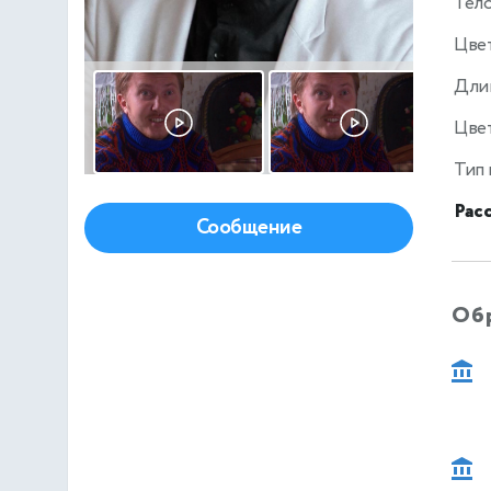
Тел
Цве
Дли
Цвет
Тип
Рас
Сообщение
Об