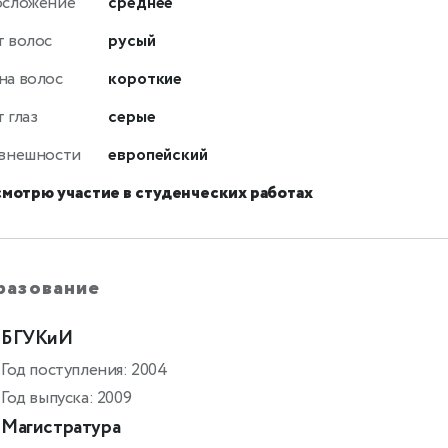
осложение
среднее
т волос
русый
на волос
короткие
 глаз
серые
 внешности
европейский
смотрю участие в студенческих работах
разование
БГУКиИ
Год поступления: 2004
Год выпуска: 2009
Магистратура