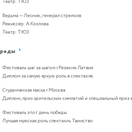
Театр: ТЮЗ
Ведьма
— Лесник, генерал стрелков
Режиссёр: А.Козлова
Театр: ТЮЗ
грады
4
Фестиваль шаг за шагом г.Резекне Латвия
8
Диплом за самую яркую роль в спектакле
Студенческая маска г.Москва
7
Диплом, приз зрительских симпатий и специальный приз
Фестиваль этот день победы
Лучшая мужская роль спектакль Таинство