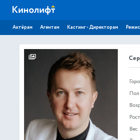
Актёрам
Агентам
Кастинг - Директорам
Режис
Сер
Гор
Пол
Воз
Рос
Вес