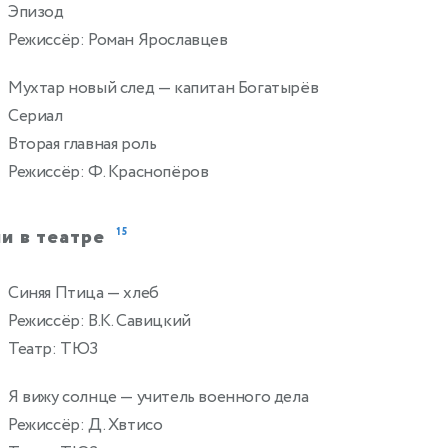
Эпизод
Режиссёр: Роман Ярославцев
Мухтар новый след
— капитан Богатырёв
Сериал
Вторая главная роль
Режиссёр: Ф. Краснопёров
и в театре
15
Синяя Птица
— хлеб
Режиссёр: В.К. Савицкий
Театр: ТЮЗ
Я вижу солнце
— учитель военного дела
Режиссёр: Д. Хвтисо