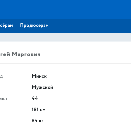
сёрам
Продюсерам
гей Маргович
од
Минск
Мужской
раст
44
т
181 см
84 кг