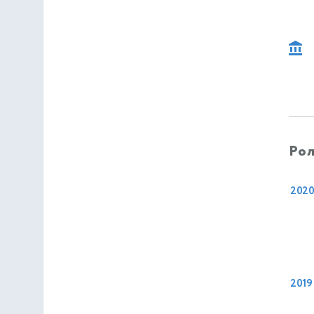
Рол
202
2019