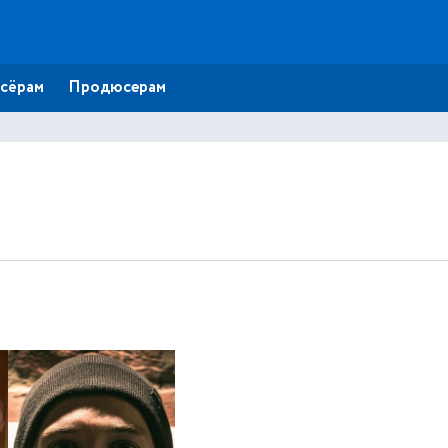
сёрам
Продюсерам