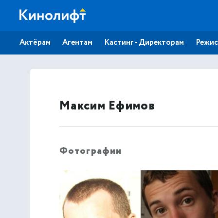
Актёрам
Агентам
Кастинг - Директорам
Режис
Максим Ефимов
Фотографии