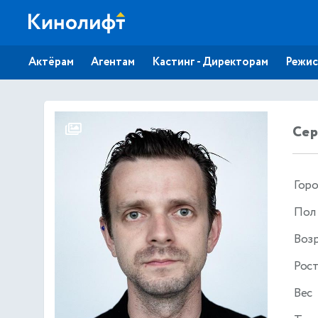
Актёрам
Агентам
Кастинг - Директорам
Режис
Сер
Гор
Пол
Воз
Рос
Вес