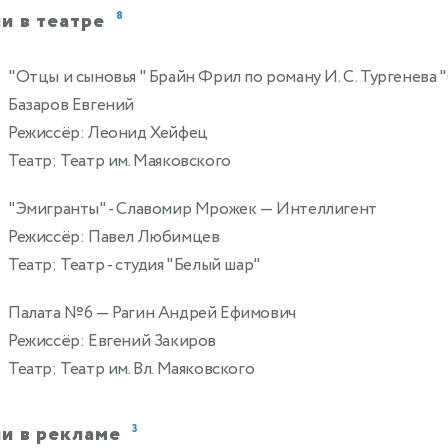
и в театре
8
"Отцы и сыновья " Брайн Фрил по роману И. С. Тургенева 
Базаров Евгений
Режиссёр: Леонид Хейфец
Театр: Театр им. Маяковского
"Эмигранты" - Славомир Мрожек
— Интеллигент
Режиссёр: Павел Любимцев
Театр: Театр - студия "Белый шар"
Палата №6
— Рагин Андрей Ефимович
Режиссёр: Евгений Закиров
Театр: Театр им. Вл. Маяковского
и в рекламе
3