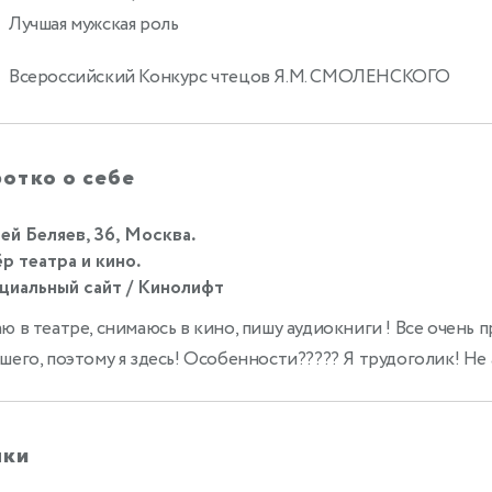
Лучшая мужская роль
Всероссийский Конкурс чтецов Я.М. СМОЛЕНСКОГО
отко о себе
ей Беляев, 36, Москва.
р театра и кино.
иальный сайт / Кинолифт
ю в театре, снимаюсь в кино, пишу аудиокниги ! Все очень п
шего, поэтому я здесь! Особенности????? Я трудоголик! Не а
ыки