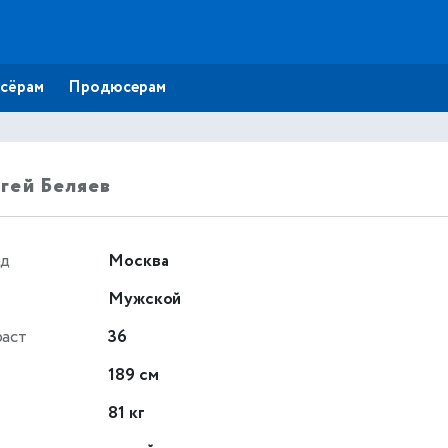
сёрам
Продюсерам
гей Беляев
од
Москва
Мужской
раст
36
т
189 см
81 кг