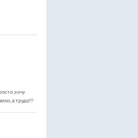
росто ,хочу
лко, а трудо!!!