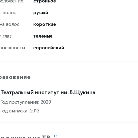
осложение
стройное
т волос
русый
на волос
короткие
 глаз
зеленые
 внешности
европейский
разование
Театральный институт им. Б.Щукина
Год поступления: 2009
Год выпуска: 2013
10