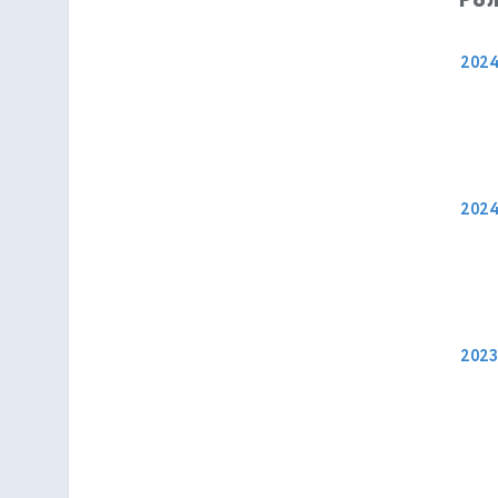
Рол
202
202
2023