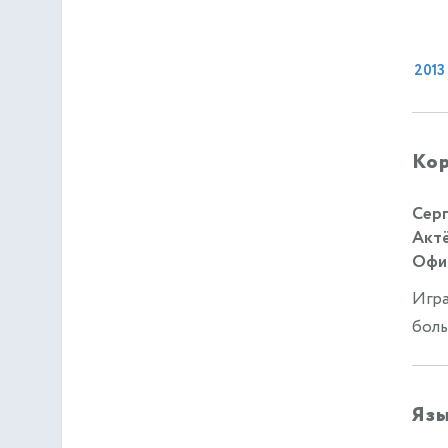
2013
Кор
Серг
Актё
Офиц
Игра
боль
Яз