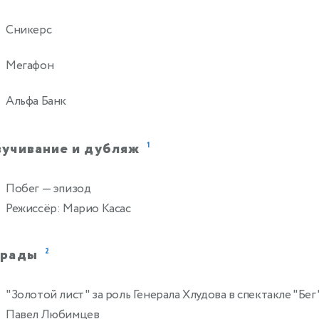
Сникерс
Мегафон
Альфа Банк
вучивание и дубляж
1
Побег
— эпизод
Режиссёр: Марио Касас
грады
2
"Золотой лист" за роль Генерала Хлудова в спектакле "Бег
Павел Любимцев