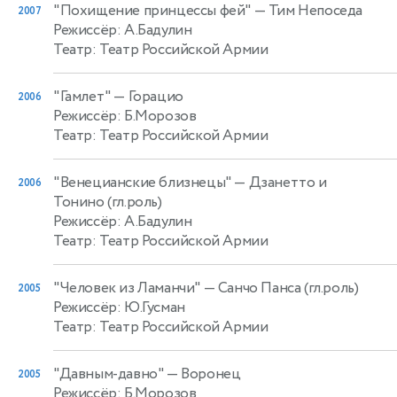
"Похищение принцессы фей"
— Тим Непоседа
2007
Режиссёр: А.Бадулин
Театр: Театр Российской Армии
"Гамлет"
— Горацио
2006
Режиссёр: Б.Морозов
Театр: Театр Российской Армии
"Венецианские близнецы"
— Дзанетто и
2006
Тонино (гл.роль)
Режиссёр: А.Бадулин
Театр: Театр Российской Армии
"Человек из Ламанчи"
— Санчо Панса (гл.роль)
2005
Режиссёр: Ю.Гусман
Театр: Театр Российской Армии
"Давным-давно"
— Воронец
2005
Режиссёр: Б.Морозов