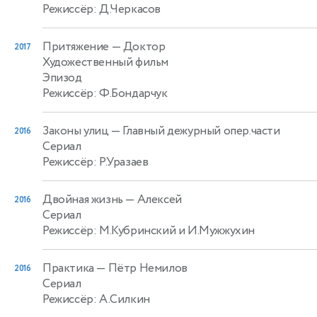
Режиссёр: Д.Черкасов
Притяжение
— Доктор
2017
Художественный фильм
Эпизод
Режиссёр: Ф.Бондарчук
Законы улиц
— Главный дежурный опер.части
2016
Сериал
Режиссёр: Р.Уразаев
Двойная жизнь
— Алексей
2016
Сериал
Режиссёр: М.Кубринский и И.Мужжухин
Практика
— Пётр Немилов
2016
Сериал
Режиссёр: А.Силкин