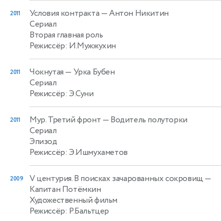
Условия контракта
— Антон Никитин
2011
Сериал
Вторая главная роль
Режиссёр: И.Мужжухин
Чокнутая
— Урка Бубен
2011
Сериал
Режиссёр: Э.Суни
Мур. Третий фронт
— Водитель полуторки
2011
Сериал
Эпизод
Режиссёр: Э.Ишмухаметов
V центурия. В поисках зачарованных сокровищ
—
2009
Капитан Потёмкин
Художественный фильм
Режиссёр: Р.Бальтцер