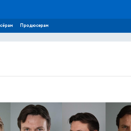
сёрам
Продюсерам