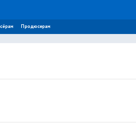
сёрам
Продюсерам