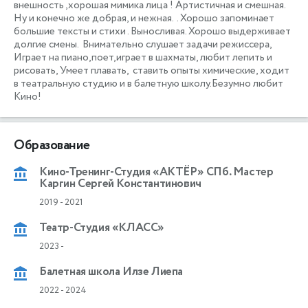
внешность ,хорошая мимика лица ! Артистичная и смешная. 
Ну и конечно же добрая, и нежная.  . Хорошо запоминает 
большие тексты и стихи . Выносливая. Хорошо выдерживает 
долгие смены.  Внимательно слушает задачи режиссера, 

Играет на пиано,поет,играет в шахматы, любит лепить и 
рисовать, Умеет плавать,  ставить опыты химические, ходит 
в театральную студию и в балетную школу.Безумно любит 
Кино! 
Образование
Кино-Тренинг-Студия «АКТЁР» СПб. Мастер
Каргин Сергей Константинович
2019
-
2021
Театр-Студия «КЛАСС»
2023
-
Балетная школа Илзе Лиепа
2022
-
2024