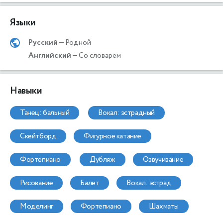
Языки
Русский
— Родной
Английский
— Со словарём
Навыки
танец: бальный
вокал: эстрадный
скейтборд
фигурное катание
фортепиано
дубляж
озвучивание
рисование
балет
вокал: эстрад
моделинг
фортепиано
шахматы