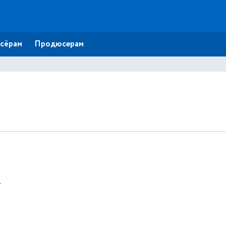
сёрам
Продюсерам
г