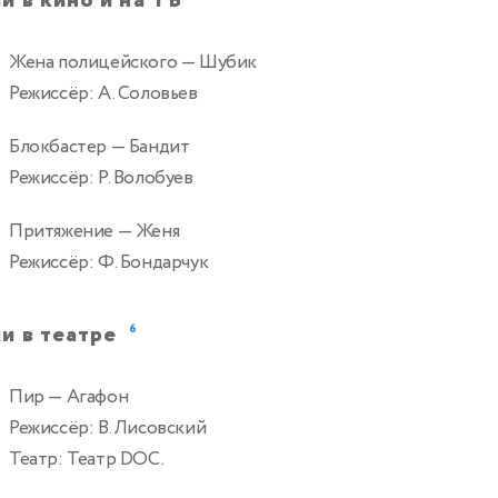
и в кино и на ТВ
Жена полицейского
— Шубик
Режиссёр: А. Соловьев
Блокбастер
— Бандит
Режиссёр: Р. Волобуев
Притяжение
— Женя
Режиссёр: Ф. Бондарчук
и в театре
6
Пир
— Агафон
Режиссёр: В. Лисовский
Театр: Театр DOC.