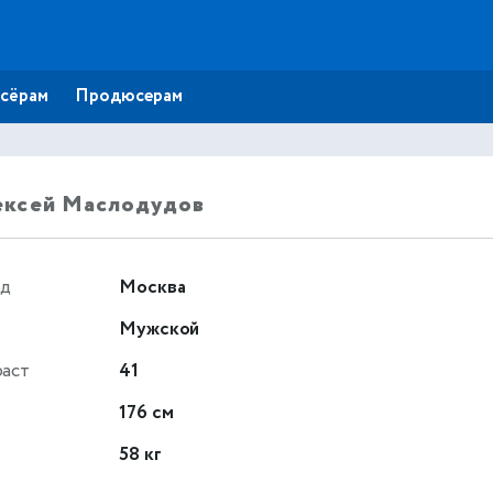
сёрам
Продюсерам
ексей Маслодудов
од
Москва
Мужской
раст
41
т
176 см
58 кг