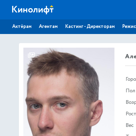
Актёрам
Агентам
Кастинг - Директорам
Режис
Ал
Гор
Пол
Воз
Рос
Вес