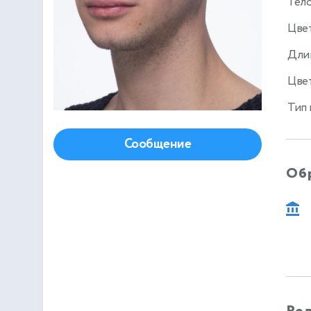
Тел
Цве
Дли
Цвет
Тип
Сообщение
Об